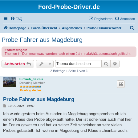
Ford-Probe-Driver.de
FAQ
Registrieren
Anmelden
S
Homepage
Foren-Übersicht
Allgemeines
Probe-Dummschwatz
u
Probe Fahrer aus Magdeburg
c
Forumsregeln
h
Themen im Dummschwatz werden nach einem Jahr Inaktivität automatisch gelöscht.
e
Suche
Erweiterte
Antworten
2 Beiträge • Seite
1
von
1
Einfach_Kaktus
Donating Member
Probe Fahrer aus Magdeburg
B
10.09.2025, 16:57
e
i
Ich wurde gestern beim Ausladen in Magdeburg angesprochen ob ich
t
einem Klaus den Probe abgekauft hätte. Der ist scheinbar auch mal hier
r
a
im Forum gewesen und hat zu seiner Zeit scheinbar an sehr vielen
g
Probes gebastelt. Ich wohne in Magdeburg und Klaus scheinbar auch.