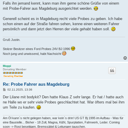
Falls ihn jemand kennt, kann man ihm gerne schöne Grüße von einem
mit Probe-Fahrer aus Magdeburg ausgerichtet werden.
Generell scheint es in Magdeburg recht viele Probes zu geben. Ich habe
schon einen auf der Straße fahren sehen, kenne einen weiteren Fahrer
persönlich und dann jetzt den Herren der viele gehabt haben soll.
Gruß Justin.
Stolzer Besitzer eines Ford Probes 24V BJ:1996
Noch jung und unwissend, habt Nachsicht
Moppi
Donating Member
Re: Probe Fahrer aus Magdeburg
B
02.11.2025, 13:36
e
i
Der Lilane mit bodykit? Den hatte Klaus Z sehr lange. Er hat / hatte auch
t
ne Halle wo er sehr viele Probes geschlachtet hat. War öfters mal bei ihm
r
a
um Teile zu kaufen.
g
Am Öl kann´s nicht gelegen haben, war kein´s drin! US GT Bj 1995 im Aufbau - Was für
eine Baustelle... Bisher - 18 Zoll, Magna, K&N, Spurplatten, Fahrwerk, Leder. Coming
soon -> Rost beseitigen, Bremssättel & Leitungen tauschen.