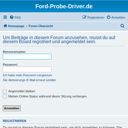
Ford-Probe-Driver.de
FAQ
Registrieren
Anmelden
S
Homepage
Foren-Übersicht
u
Um Beiträge in diesem Forum anzusehen, musst du auf
c
diesem Board registriert und angemeldet sein.
h
Benutzername:
e
Passwort:
Ich habe mein Passwort vergessen
Die Aktivierungs-E-Mail erneut senden
Angemeldet bleiben
Meinen Online-Status während dieser Sitzung verbergen
REGISTRIEREN
Du musst in diesem Forum registriert sein, um dich anmelden zu können. Die