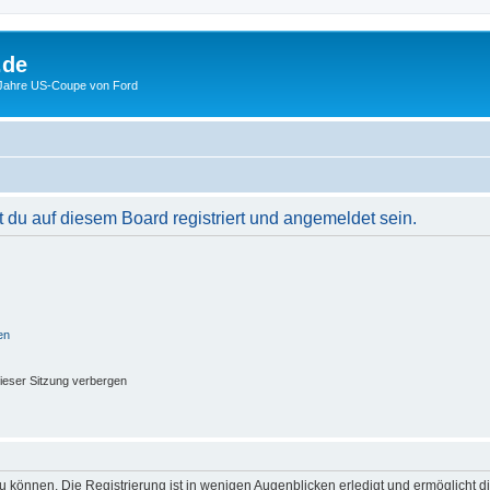
.de
 Jahre US-Coupe von Ford
du auf diesem Board registriert und angemeldet sein.
en
ieser Sitzung verbergen
 können. Die Registrierung ist in wenigen Augenblicken erledigt und ermöglicht di