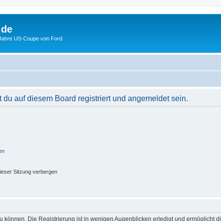
.de
 Jahre US-Coupe von Ford
du auf diesem Board registriert und angemeldet sein.
en
ieser Sitzung verbergen
 können. Die Registrierung ist in wenigen Augenblicken erledigt und ermöglicht di