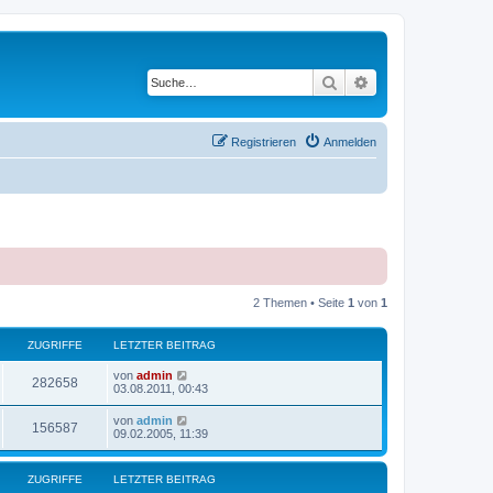
Suche
Erweiterte Suche
Registrieren
Anmelden
2 Themen • Seite
1
von
1
ZUGRIFFE
LETZTER BEITRAG
von
admin
282658
03.08.2011, 00:43
von
admin
156587
09.02.2005, 11:39
ZUGRIFFE
LETZTER BEITRAG