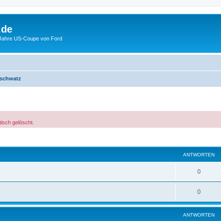
.de
 Jahre US-Coupe von Ford
schwatz
isch gelöscht.
eiterte Suche
ANTWORTEN
0
0
ANTWORTEN