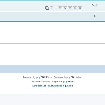
553
1
33
34
35
36
37
…
1
Powered by
phpBB
® Forum Software © phpBB Limited
Deutsche Übersetzung durch
phpBB.de
Datenschutz
|
Nutzungsbedingungen