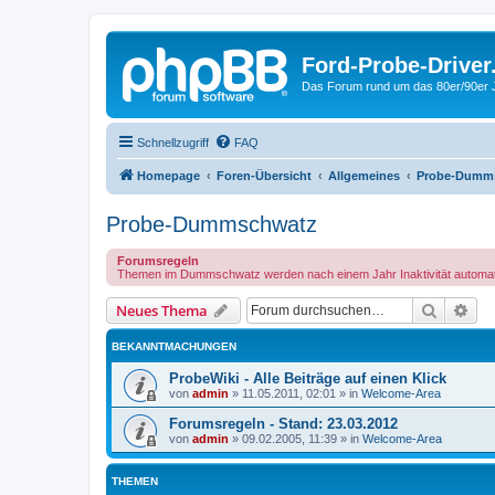
Ford-Probe-Driver
Das Forum rund um das 80er/90er
Schnellzugriff
FAQ
Homepage
Foren-Übersicht
Allgemeines
Probe-Dumm
Probe-Dummschwatz
Forumsregeln
Themen im Dummschwatz werden nach einem Jahr Inaktivität automat
Suche
Erw
Neues Thema
BEKANNTMACHUNGEN
ProbeWiki - Alle Beiträge auf einen Klick
von
admin
»
11.05.2011, 02:01
» in
Welcome-Area
Forumsregeln - Stand: 23.03.2012
von
admin
»
09.02.2005, 11:39
» in
Welcome-Area
THEMEN