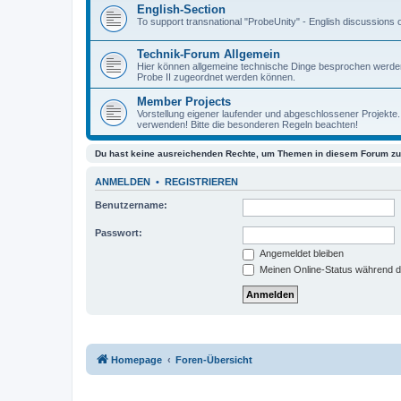
English-Section
To support transnational "ProbeUnity" - English discussions o
Technik-Forum Allgemein
Hier können allgemeine technische Dinge besprochen werden
Probe II zugeordnet werden können.
Member Projects
Vorstellung eigener laufender und abgeschlossener Projekte.
verwenden! Bitte die besonderen Regeln beachten!
Du hast keine ausreichenden Rechte, um Themen in diesem Forum zu 
ANMELDEN
•
REGISTRIEREN
Benutzername:
Passwort:
Angemeldet bleiben
Meinen Online-Status während d
Homepage
Foren-Übersicht