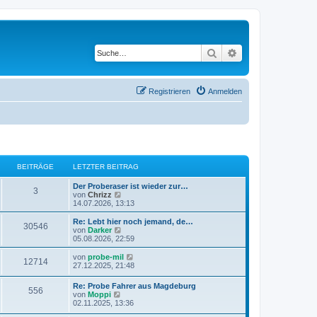
Suche
Erweiterte Suche
Registrieren
Anmelden
BEITRÄGE
LETZTER BEITRAG
Der Proberaser ist wieder zur…
3
N
von
Chrizz
e
14.07.2026, 13:13
u
e
Re: Lebt hier noch jemand, de…
30546
s
N
von
Darker
t
e
05.08.2026, 22:59
e
u
r
e
N
von
probe-mil
12714
B
s
e
27.12.2025, 21:48
e
t
u
i
e
e
Re: Probe Fahrer aus Magdeburg
t
r
556
s
N
von
Moppi
r
B
t
e
02.11.2025, 13:36
a
e
e
u
g
i
r