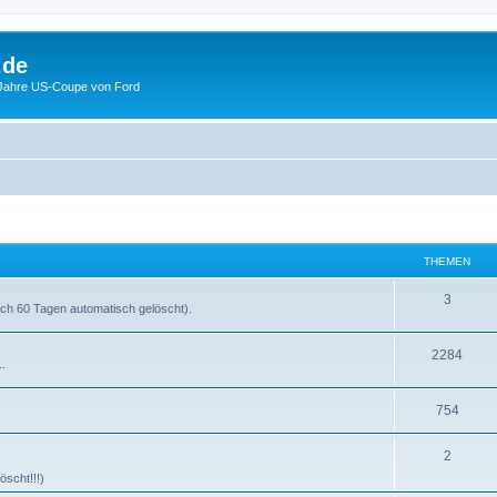
.de
 Jahre US-Coupe von Ford
THEMEN
3
ach 60 Tagen automatisch gelöscht).
2284
..
754
2
scht!!!)