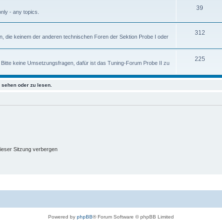
39
nly - any topics.
312
, die keinem der anderen technischen Foren der Sektion Probe I oder
225
 Bitte keine Umsetzungsfragen, dafür ist das Tuning-Forum Probe II zu
sehen oder zu lesen.
ieser Sitzung verbergen
Powered by
phpBB
® Forum Software © phpBB Limited