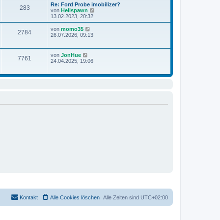
e
t
Re: Ford Probe imobilizer?
B
283
s
r
N
von
Hellspawn
e
t
a
e
13.02.2023, 20:32
i
e
g
u
t
r
e
N
r
von
momo35
B
2784
s
e
a
26.07.2026, 09:13
e
t
u
g
i
e
e
t
r
s
r
N
von
JonHue
B
7761
t
a
e
24.04.2025, 19:06
e
e
g
u
i
r
e
t
B
s
r
e
t
a
i
e
g
t
r
r
B
a
e
g
i
t
r
a
g
Kontakt
Alle Cookies löschen
Alle Zeiten sind
UTC+02:00