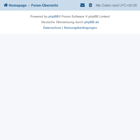
Homepage
Foren-Übersicht
Alle Zeiten sind
UTC+02:00
Powered by
phpBB
® Forum Software © phpBB Limited
Deutsche Übersetzung durch
phpBB.de
Datenschutz
|
Nutzungsbedingungen