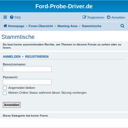
Ford-Probe-Driver.de
FAQ
Registrieren
Anmelden
S
Homepage
Foren-Übersicht
Meeting-Area
Stammtische
u
Stammtische
c
Du hast keine ausreichenden Rechte, um Themen in diesem Forum zu sehen oder zu
h
lesen.
e
ANMELDEN
•
REGISTRIEREN
Benutzername:
Passwort:
Angemeldet bleiben
Meinen Online-Status während dieser Sitzung verbergen
Diese Kategorie hat keine Foren.