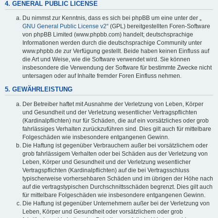
4. GENERAL PUBLIC LICENSE
Du nimmst zur Kenntnis, dass es sich bei phpBB um eine unter der „
GNU General Public License v2
“ (GPL) bereitgestellten Foren-Software
von phpBB Limited (www.phpbb.com) handelt; deutschsprachige
Informationen werden durch die deutschsprachige Community unter
www.phpbb.de zur Verfügung gestellt. Beide haben keinen Einfluss auf
die Art und Weise, wie die Software verwendet wird. Sie können
insbesondere die Verwendung der Software für bestimmte Zwecke nicht
untersagen oder auf Inhalte fremder Foren Einfluss nehmen.
5. GEWÄHRLEISTUNG
Der Betreiber haftet mit Ausnahme der Verletzung von Leben, Körper
und Gesundheit und der Verletzung wesentlicher Vertragspflichten
(Kardinalpflichten) nur für Schäden, die auf ein vorsätzliches oder grob
fahrlässiges Verhalten zurückzuführen sind. Dies gilt auch für mittelbare
Folgeschäden wie insbesondere entgangenen Gewinn.
Die Haftung ist gegenüber Verbrauchern außer bei vorsätzlichem oder
grob fahrlässigem Verhalten oder bei Schäden aus der Verletzung von
Leben, Körper und Gesundheit und der Verletzung wesentlicher
Vertragspflichten (Kardinalpflichten) auf die bei Vertragsschluss
typischerweise vorhersehbaren Schäden und im übrigen der Höhe nach
auf die vertragstypischen Durchschnittsschäden begrenzt. Dies gilt auch
für mittelbare Folgeschäden wie insbesondere entgangenen Gewinn.
Die Haftung ist gegenüber Unternehmern außer bei der Verletzung von
Leben, Körper und Gesundheit oder vorsätzlichem oder grob