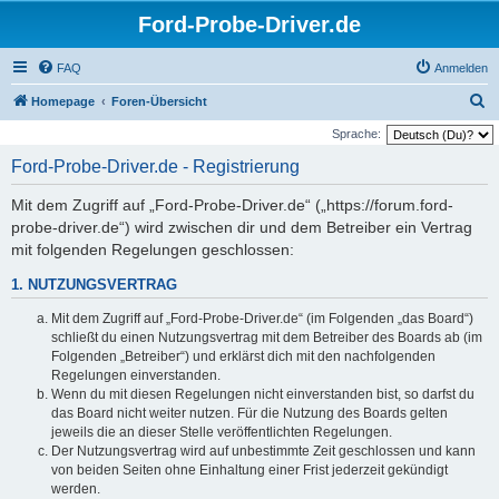
Ford-Probe-Driver.de
FAQ
Anmelden
S
Homepage
Foren-Übersicht
u
Sprache:
c
Ford-Probe-Driver.de - Registrierung
h
Mit dem Zugriff auf „Ford-Probe-Driver.de“ („https://forum.ford-
e
probe-driver.de“) wird zwischen dir und dem Betreiber ein Vertrag
mit folgenden Regelungen geschlossen:
1. NUTZUNGSVERTRAG
Mit dem Zugriff auf „Ford-Probe-Driver.de“ (im Folgenden „das Board“)
schließt du einen Nutzungsvertrag mit dem Betreiber des Boards ab (im
Folgenden „Betreiber“) und erklärst dich mit den nachfolgenden
Regelungen einverstanden.
Wenn du mit diesen Regelungen nicht einverstanden bist, so darfst du
das Board nicht weiter nutzen. Für die Nutzung des Boards gelten
jeweils die an dieser Stelle veröffentlichten Regelungen.
Der Nutzungsvertrag wird auf unbestimmte Zeit geschlossen und kann
von beiden Seiten ohne Einhaltung einer Frist jederzeit gekündigt
werden.