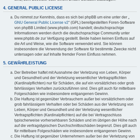
4. GENERAL PUBLIC LICENSE
Du nimmst zur Kenntnis, dass es sich bei phpBB um eine unter der „
GNU General Public License v2
“ (GPL) bereitgestellten Foren-Software
von phpBB Limited (www.phpbb.com) handelt; deutschsprachige
Informationen werden durch die deutschsprachige Community unter
www.phpbb.de zur Verfügung gestellt. Beide haben keinen Einfluss auf
die Art und Weise, wie die Software verwendet wird. Sie können
insbesondere die Verwendung der Software für bestimmte Zwecke nicht
untersagen oder auf Inhalte fremder Foren Einfluss nehmen.
5. GEWÄHRLEISTUNG
Der Betreiber haftet mit Ausnahme der Verletzung von Leben, Körper
und Gesundheit und der Verletzung wesentlicher Vertragspflichten
(Kardinalpflichten) nur für Schäden, die auf ein vorsätzliches oder grob
fahrlässiges Verhalten zurückzuführen sind. Dies gilt auch für mittelbare
Folgeschäden wie insbesondere entgangenen Gewinn.
Die Haftung ist gegenüber Verbrauchern außer bei vorsätzlichem oder
grob fahrlässigem Verhalten oder bei Schäden aus der Verletzung von
Leben, Körper und Gesundheit und der Verletzung wesentlicher
Vertragspflichten (Kardinalpflichten) auf die bei Vertragsschluss
typischerweise vorhersehbaren Schäden und im übrigen der Höhe nach
auf die vertragstypischen Durchschnittsschäden begrenzt. Dies gilt auch
für mittelbare Folgeschäden wie insbesondere entgangenen Gewinn.
Die Haftung ist gegenüber Unternehmern außer bei der Verletzung von