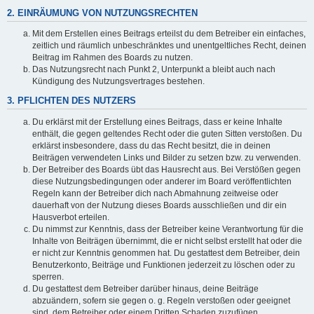
2. EINRÄUMUNG VON NUTZUNGSRECHTEN
Mit dem Erstellen eines Beitrags erteilst du dem Betreiber ein einfaches,
zeitlich und räumlich unbeschränktes und unentgeltliches Recht, deinen
Beitrag im Rahmen des Boards zu nutzen.
Das Nutzungsrecht nach Punkt 2, Unterpunkt a bleibt auch nach
Kündigung des Nutzungsvertrages bestehen.
3. PFLICHTEN DES NUTZERS
Du erklärst mit der Erstellung eines Beitrags, dass er keine Inhalte
enthält, die gegen geltendes Recht oder die guten Sitten verstoßen. Du
erklärst insbesondere, dass du das Recht besitzt, die in deinen
Beiträgen verwendeten Links und Bilder zu setzen bzw. zu verwenden.
Der Betreiber des Boards übt das Hausrecht aus. Bei Verstößen gegen
diese Nutzungsbedingungen oder anderer im Board veröffentlichten
Regeln kann der Betreiber dich nach Abmahnung zeitweise oder
dauerhaft von der Nutzung dieses Boards ausschließen und dir ein
Hausverbot erteilen.
Du nimmst zur Kenntnis, dass der Betreiber keine Verantwortung für die
Inhalte von Beiträgen übernimmt, die er nicht selbst erstellt hat oder die
er nicht zur Kenntnis genommen hat. Du gestattest dem Betreiber, dein
Benutzerkonto, Beiträge und Funktionen jederzeit zu löschen oder zu
sperren.
Du gestattest dem Betreiber darüber hinaus, deine Beiträge
abzuändern, sofern sie gegen o. g. Regeln verstoßen oder geeignet
sind, dem Betreiber oder einem Dritten Schaden zuzufügen.