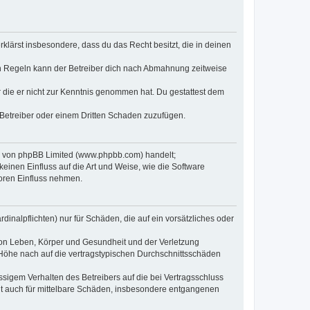
erklärst insbesondere, dass du das Recht besitzt, die in deinen
n Regeln kann der Betreiber dich nach Abmahnung zeitweise
er die er nicht zur Kenntnis genommen hat. Du gestattest dem
 Betreiber oder einem Dritten Schaden zuzufügen.
re von phpBB Limited (www.phpbb.com) handelt;
inen Einfluss auf die Art und Weise, wie die Software
oren Einfluss nehmen.
inalpflichten) nur für Schäden, die auf ein vorsätzliches oder
von Leben, Körper und Gesundheit und der Verletzung
r Höhe nach auf die vertragstypischen Durchschnittsschäden
sigem Verhalten des Betreibers auf die bei Vertragsschluss
lt auch für mittelbare Schäden, insbesondere entgangenen