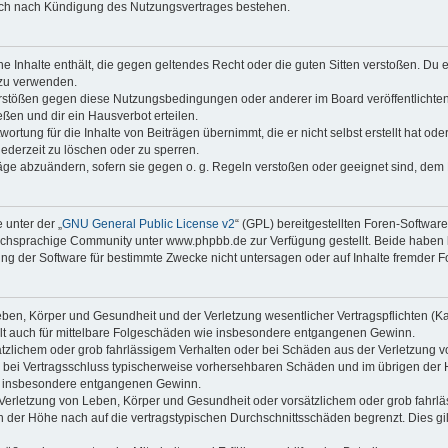
auch nach Kündigung des Nutzungsvertrages bestehen.
ine Inhalte enthält, die gegen geltendes Recht oder die guten Sitten verstoßen. Du 
 zu verwenden.
erstößen gegen diese Nutzungsbedingungen oder anderer im Board veröffentlichte
ßen und dir ein Hausverbot erteilen.
ortung für die Inhalte von Beiträgen übernimmt, die er nicht selbst erstellt hat od
jederzeit zu löschen oder zu sperren.
räge abzuändern, sofern sie gegen o. g. Regeln verstoßen oder geeignet sind, dem
 unter der „
GNU General Public License v2
“ (GPL) bereitgestellten Foren-Softwa
chsprachige Community unter www.phpbb.de zur Verfügung gestellt. Beide haben ke
g der Software für bestimmte Zwecke nicht untersagen oder auf Inhalte fremder F
ben, Körper und Gesundheit und der Verletzung wesentlicher Vertragspflichten (Kard
gilt auch für mittelbare Folgeschäden wie insbesondere entgangenen Gewinn.
ätzlichem oder grob fahrlässigem Verhalten oder bei Schäden aus der Verletzung 
 die bei Vertragsschluss typischerweise vorhersehbaren Schäden und im übrigen de
wie insbesondere entgangenen Gewinn.
erletzung von Leben, Körper und Gesundheit oder vorsätzlichem oder grob fahrläs
der Höhe nach auf die vertragstypischen Durchschnittsschäden begrenzt. Dies gi