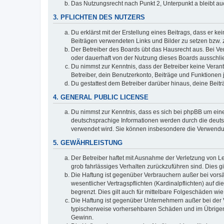
Das Nutzungsrecht nach Punkt 2, Unterpunkt a bleibt 
3. PFLICHTEN DES NUTZERS
Du erklärst mit der Erstellung eines Beitrags, dass er ke
Beiträgen verwendeten Links und Bilder zu setzen bzw.
Der Betreiber des Boards übt das Hausrecht aus. Bei V
oder dauerhaft von der Nutzung dieses Boards ausschlie
Du nimmst zur Kenntnis, dass der Betreiber keine Verantw
Betreiber, dein Benutzerkonto, Beiträge und Funktionen 
Du gestattest dem Betreiber darüber hinaus, deine Beit
4. GENERAL PUBLIC LICENSE
Du nimmst zur Kenntnis, dass es sich bei phpBB um eine
deutschsprachige Informationen werden durch die deuts
verwendet wird. Sie können insbesondere die Verwendun
5. GEWÄHRLEISTUNG
Der Betreiber haftet mit Ausnahme der Verletzung von Le
grob fahrlässiges Verhalten zurückzuführen sind. Dies 
Die Haftung ist gegenüber Verbrauchern außer bei vors
wesentlicher Vertragspflichten (Kardinalpflichten) auf
begrenzt. Dies gilt auch für mittelbare Folgeschäden 
Die Haftung ist gegenüber Unternehmern außer bei der V
typischerweise vorhersehbaren Schäden und im Übrigen 
Gewinn.