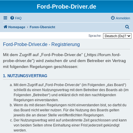
Ford-Probe-Driver.de
FAQ
Anmelden
S
Homepage
Foren-Übersicht
u
Sprache:
c
Ford-Probe-Driver.de - Registrierung
h
Mit dem Zugriff auf „Ford-Probe-Driver.de“ („https://forum.ford-
e
probe-driver.de“) wird zwischen dir und dem Betreiber ein Vertrag
mit folgenden Regelungen geschlossen:
1. NUTZUNGSVERTRAG
Mit dem Zugriff auf „Ford-Probe-Driver.de“ (im Folgenden „das Board“)
schließt du einen Nutzungsvertrag mit dem Betreiber des Boards ab (im
Folgenden „Betreiber“) und erklärst dich mit den nachfolgenden
Regelungen einverstanden.
Wenn du mit diesen Regelungen nicht einverstanden bist, so darfst du
das Board nicht weiter nutzen. Für die Nutzung des Boards gelten
jeweils die an dieser Stelle veröffentlichten Regelungen.
Der Nutzungsvertrag wird auf unbestimmte Zeit geschlossen und kann
von beiden Seiten ohne Einhaltung einer Frist jederzeit gekündigt
werden.