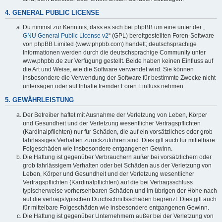
4. GENERAL PUBLIC LICENSE
Du nimmst zur Kenntnis, dass es sich bei phpBB um eine unter der „
GNU General Public License v2
“ (GPL) bereitgestellten Foren-Software
von phpBB Limited (www.phpbb.com) handelt; deutschsprachige
Informationen werden durch die deutschsprachige Community unter
www.phpbb.de zur Verfügung gestellt. Beide haben keinen Einfluss auf
die Art und Weise, wie die Software verwendet wird. Sie können
insbesondere die Verwendung der Software für bestimmte Zwecke nicht
untersagen oder auf Inhalte fremder Foren Einfluss nehmen.
5. GEWÄHRLEISTUNG
Der Betreiber haftet mit Ausnahme der Verletzung von Leben, Körper
und Gesundheit und der Verletzung wesentlicher Vertragspflichten
(Kardinalpflichten) nur für Schäden, die auf ein vorsätzliches oder grob
fahrlässiges Verhalten zurückzuführen sind. Dies gilt auch für mittelbare
Folgeschäden wie insbesondere entgangenen Gewinn.
Die Haftung ist gegenüber Verbrauchern außer bei vorsätzlichem oder
grob fahrlässigem Verhalten oder bei Schäden aus der Verletzung von
Leben, Körper und Gesundheit und der Verletzung wesentlicher
Vertragspflichten (Kardinalpflichten) auf die bei Vertragsschluss
typischerweise vorhersehbaren Schäden und im übrigen der Höhe nach
auf die vertragstypischen Durchschnittsschäden begrenzt. Dies gilt auch
für mittelbare Folgeschäden wie insbesondere entgangenen Gewinn.
Die Haftung ist gegenüber Unternehmern außer bei der Verletzung von