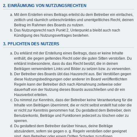
2. EINRÄUMUNG VON NUTZUNGSRECHTEN
Mit dem Erstellen eines Beitrags erteilst du dem Betreiber ein einfaches,
zeitlich und räumlich unbeschränktes und unentgeltliches Recht, deinen
Beitrag im Rahmen des Boards zu nutzen.
Das Nutzungsrecht nach Punkt 2, Unterpunkt a bleibt auch nach
Kündigung des Nutzungsvertrages bestehen.
3. PFLICHTEN DES NUTZERS
Du erklärst mit der Erstellung eines Beitrags, dass er keine Inhalte
enthält, die gegen geltendes Recht oder die guten Sitten verstoßen. Du
erklärst insbesondere, dass du das Recht besitzt, die in deinen
Beiträgen verwendeten Links und Bilder zu setzen bzw. zu verwenden.
Der Betreiber des Boards übt das Hausrecht aus. Bei Verstößen gegen
diese Nutzungsbedingungen oder anderer im Board veröffentlichten
Regeln kann der Betreiber dich nach Abmahnung zeitweise oder
dauerhaft von der Nutzung dieses Boards ausschließen und dir ein
Hausverbot erteilen.
Du nimmst zur Kenntnis, dass der Betreiber keine Verantwortung für die
Inhalte von Beiträgen übernimmt, die er nicht selbst erstellt hat oder die
er nicht zur Kenntnis genommen hat. Du gestattest dem Betreiber, dein
Benutzerkonto, Beiträge und Funktionen jederzeit zu löschen oder zu
sperren.
Du gestattest dem Betreiber darüber hinaus, deine Beiträge
abzuändern, sofern sie gegen o. g. Regeln verstoßen oder geeignet
sind, dem Betreiber oder einem Dritten Schaden zuzufügen.