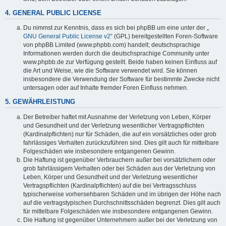
4. GENERAL PUBLIC LICENSE
Du nimmst zur Kenntnis, dass es sich bei phpBB um eine unter der „
GNU General Public License v2
“ (GPL) bereitgestellten Foren-Software
von phpBB Limited (www.phpbb.com) handelt; deutschsprachige
Informationen werden durch die deutschsprachige Community unter
www.phpbb.de zur Verfügung gestellt. Beide haben keinen Einfluss auf
die Art und Weise, wie die Software verwendet wird. Sie können
insbesondere die Verwendung der Software für bestimmte Zwecke nicht
untersagen oder auf Inhalte fremder Foren Einfluss nehmen.
5. GEWÄHRLEISTUNG
Der Betreiber haftet mit Ausnahme der Verletzung von Leben, Körper
und Gesundheit und der Verletzung wesentlicher Vertragspflichten
(Kardinalpflichten) nur für Schäden, die auf ein vorsätzliches oder grob
fahrlässiges Verhalten zurückzuführen sind. Dies gilt auch für mittelbare
Folgeschäden wie insbesondere entgangenen Gewinn.
Die Haftung ist gegenüber Verbrauchern außer bei vorsätzlichem oder
grob fahrlässigem Verhalten oder bei Schäden aus der Verletzung von
Leben, Körper und Gesundheit und der Verletzung wesentlicher
Vertragspflichten (Kardinalpflichten) auf die bei Vertragsschluss
typischerweise vorhersehbaren Schäden und im übrigen der Höhe nach
auf die vertragstypischen Durchschnittsschäden begrenzt. Dies gilt auch
für mittelbare Folgeschäden wie insbesondere entgangenen Gewinn.
Die Haftung ist gegenüber Unternehmern außer bei der Verletzung von