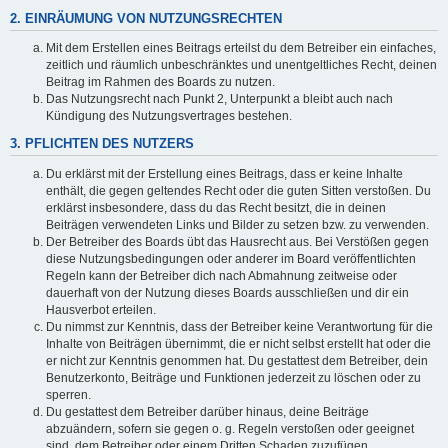
2. EINRÄUMUNG VON NUTZUNGSRECHTEN
Mit dem Erstellen eines Beitrags erteilst du dem Betreiber ein einfaches,
zeitlich und räumlich unbeschränktes und unentgeltliches Recht, deinen
Beitrag im Rahmen des Boards zu nutzen.
Das Nutzungsrecht nach Punkt 2, Unterpunkt a bleibt auch nach
Kündigung des Nutzungsvertrages bestehen.
3. PFLICHTEN DES NUTZERS
Du erklärst mit der Erstellung eines Beitrags, dass er keine Inhalte
enthält, die gegen geltendes Recht oder die guten Sitten verstoßen. Du
erklärst insbesondere, dass du das Recht besitzt, die in deinen
Beiträgen verwendeten Links und Bilder zu setzen bzw. zu verwenden.
Der Betreiber des Boards übt das Hausrecht aus. Bei Verstößen gegen
diese Nutzungsbedingungen oder anderer im Board veröffentlichten
Regeln kann der Betreiber dich nach Abmahnung zeitweise oder
dauerhaft von der Nutzung dieses Boards ausschließen und dir ein
Hausverbot erteilen.
Du nimmst zur Kenntnis, dass der Betreiber keine Verantwortung für die
Inhalte von Beiträgen übernimmt, die er nicht selbst erstellt hat oder die
er nicht zur Kenntnis genommen hat. Du gestattest dem Betreiber, dein
Benutzerkonto, Beiträge und Funktionen jederzeit zu löschen oder zu
sperren.
Du gestattest dem Betreiber darüber hinaus, deine Beiträge
abzuändern, sofern sie gegen o. g. Regeln verstoßen oder geeignet
sind, dem Betreiber oder einem Dritten Schaden zuzufügen.