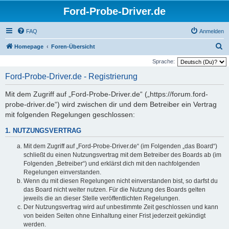
Ford-Probe-Driver.de
FAQ
Anmelden
S
Homepage
Foren-Übersicht
u
Sprache:
c
Ford-Probe-Driver.de - Registrierung
h
Mit dem Zugriff auf „Ford-Probe-Driver.de“ („https://forum.ford-
e
probe-driver.de“) wird zwischen dir und dem Betreiber ein Vertrag
mit folgenden Regelungen geschlossen:
1. NUTZUNGSVERTRAG
Mit dem Zugriff auf „Ford-Probe-Driver.de“ (im Folgenden „das Board“)
schließt du einen Nutzungsvertrag mit dem Betreiber des Boards ab (im
Folgenden „Betreiber“) und erklärst dich mit den nachfolgenden
Regelungen einverstanden.
Wenn du mit diesen Regelungen nicht einverstanden bist, so darfst du
das Board nicht weiter nutzen. Für die Nutzung des Boards gelten
jeweils die an dieser Stelle veröffentlichten Regelungen.
Der Nutzungsvertrag wird auf unbestimmte Zeit geschlossen und kann
von beiden Seiten ohne Einhaltung einer Frist jederzeit gekündigt
werden.