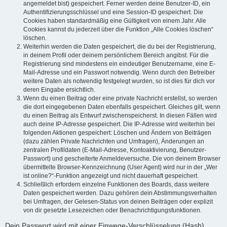
angemeldet bist) gespeichert. Ferner werden deine Benutzer-ID, ein
Authentifizierungsschlüssel und eine Session-ID gespeichert. Die
Cookies haben standardmäßig eine Gültigkeit von einem Jahr. Alle
Cookies kannst du jederzeit über die Funktion „Alle Cookies löschen“
löschen.
Weiterhin werden die Daten gespeichert, die du bei der Registrierung,
in deinem Profil oder deinem persönlichem Bereich angibst. Für die
Registrierung sind mindestens ein eindeutiger Benutzername, eine E-
Mail-Adresse und ein Passwort notwendig. Wenn durch den Betreiber
weitere Daten als notwendig festgelegt wurden, so ist dies für dich vor
deren Eingabe ersichtlich.
Wenn du einen Beitrag oder eine private Nachricht erstellst, so werden
die dort eingegebenen Daten ebenfalls gespeichert. Gleiches gilt, wenn
du einen Beitrag als Entwurf zwischenspeicherst. In diesen Fällen wird
auch deine IP-Adresse gespeichert. Die IP-Adresse wird weiterhin bei
folgenden Aktionen gespeichert: Löschen und Ändern von Beiträgen
(dazu zählen Private Nachrichten und Umfragen), Änderungen an
zentralen Profildaten (E-Mail-Adresse, Kontoaktivierung, Benutzer-
Passwort) und gescheiterte Anmeldeversuche. Die von deinem Browser
übermittelte Browser-Kennzeichnung (User Agent) wird nur in der „Wer
ist online?“-Funktion angezeigt und nicht dauerhaft gespeichert.
Schließlich erfordern einzelne Funktionen des Boards, dass weitere
Daten gespeichert werden. Dazu gehören dein Abstimmungsverhalten
bei Umfragen, der Gelesen-Status von deinen Beiträgen oder explizit
von dir gesetzte Lesezeichen oder Benachrichtigungsfunktionen.
Dein Passwort wird mit einer Einwege-Verschlüsselung (Hash)