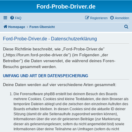
Ford-Probe-Driver.de
FAQ
Registrieren
Anmelden
S
Homepage
Foren-Übersicht
u
Ford-Probe-Driver.de - Datenschutzerklärung
c
h
Diese Richtlinie beschreibt, wie „Ford-Probe-Driver.de“
(„https://forum.ford-probe-driver.de“) (im Folgenden „der
e
Betreiber“) die Daten verwendet, die während deines Foren-
Besuchs gesammelt werden.
UMFANG UND ART DER DATENSPEICHERUNG
Deine Daten werden auf vier verschiedene Arten gesammelt:
Die Forensoftware phpBB erstellt bei deinem Besuch des Boards
mehrere Cookies. Cookies sind kleine Textdateien, die dein Browser als
temporäre Dateien ablegt und die zwischen den einzelnen Aufrufen des
Boards erhalten bleiben. In diesen Cookies sind die aktuelle ID deiner
Sitzung (damit dir alle Seitenaufrufe zugeordnet werden können),
Informationen über die von dir gelesenen Beiträge (zur Markierung
dieser als gelesen/ungelesen; sofern du nicht angemeldet bist) sowie
Informationen über deine Teilnahme an Umfragen (sofern du nicht