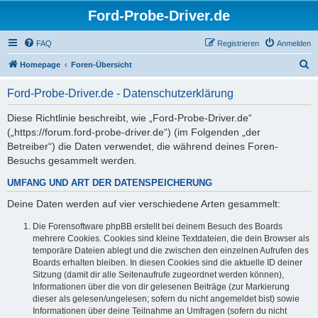
Ford-Probe-Driver.de
FAQ
Registrieren
Anmelden
S
Homepage
Foren-Übersicht
u
Ford-Probe-Driver.de - Datenschutzerklärung
c
h
Diese Richtlinie beschreibt, wie „Ford-Probe-Driver.de“
(„https://forum.ford-probe-driver.de“) (im Folgenden „der
e
Betreiber“) die Daten verwendet, die während deines Foren-
Besuchs gesammelt werden.
UMFANG UND ART DER DATENSPEICHERUNG
Deine Daten werden auf vier verschiedene Arten gesammelt:
Die Forensoftware phpBB erstellt bei deinem Besuch des Boards
mehrere Cookies. Cookies sind kleine Textdateien, die dein Browser als
temporäre Dateien ablegt und die zwischen den einzelnen Aufrufen des
Boards erhalten bleiben. In diesen Cookies sind die aktuelle ID deiner
Sitzung (damit dir alle Seitenaufrufe zugeordnet werden können),
Informationen über die von dir gelesenen Beiträge (zur Markierung
dieser als gelesen/ungelesen; sofern du nicht angemeldet bist) sowie
Informationen über deine Teilnahme an Umfragen (sofern du nicht