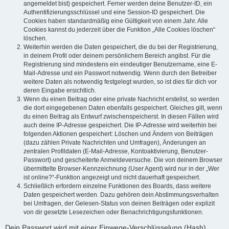
angemeldet bist) gespeichert. Ferner werden deine Benutzer-ID, ein
Authentifizierungsschlüssel und eine Session-ID gespeichert. Die
Cookies haben standardmäßig eine Gültigkeit von einem Jahr. Alle
Cookies kannst du jederzeit über die Funktion „Alle Cookies löschen“
löschen.
Weiterhin werden die Daten gespeichert, die du bei der Registrierung,
in deinem Profil oder deinem persönlichem Bereich angibst. Für die
Registrierung sind mindestens ein eindeutiger Benutzername, eine E-
Mail-Adresse und ein Passwort notwendig. Wenn durch den Betreiber
weitere Daten als notwendig festgelegt wurden, so ist dies für dich vor
deren Eingabe ersichtlich.
Wenn du einen Beitrag oder eine private Nachricht erstellst, so werden
die dort eingegebenen Daten ebenfalls gespeichert. Gleiches gilt, wenn
du einen Beitrag als Entwurf zwischenspeicherst. In diesen Fällen wird
auch deine IP-Adresse gespeichert. Die IP-Adresse wird weiterhin bei
folgenden Aktionen gespeichert: Löschen und Ändern von Beiträgen
(dazu zählen Private Nachrichten und Umfragen), Änderungen an
zentralen Profildaten (E-Mail-Adresse, Kontoaktivierung, Benutzer-
Passwort) und gescheiterte Anmeldeversuche. Die von deinem Browser
übermittelte Browser-Kennzeichnung (User Agent) wird nur in der „Wer
ist online?“-Funktion angezeigt und nicht dauerhaft gespeichert.
Schließlich erfordern einzelne Funktionen des Boards, dass weitere
Daten gespeichert werden. Dazu gehören dein Abstimmungsverhalten
bei Umfragen, der Gelesen-Status von deinen Beiträgen oder explizit
von dir gesetzte Lesezeichen oder Benachrichtigungsfunktionen.
Dein Passwort wird mit einer Einwege-Verschlüsselung (Hash)