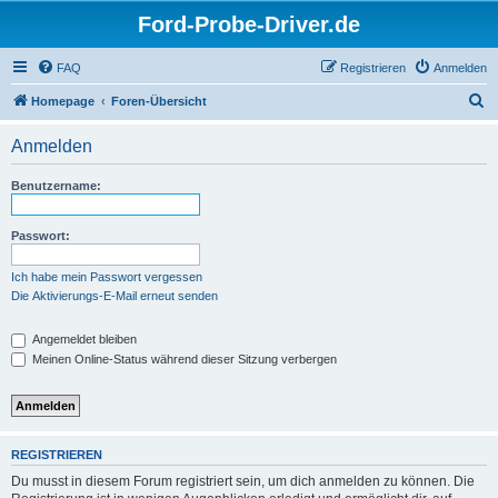
Ford-Probe-Driver.de
FAQ
Registrieren
Anmelden
S
Homepage
Foren-Übersicht
u
Anmelden
c
h
Benutzername:
e
Passwort:
Ich habe mein Passwort vergessen
Die Aktivierungs-E-Mail erneut senden
Angemeldet bleiben
Meinen Online-Status während dieser Sitzung verbergen
REGISTRIEREN
Du musst in diesem Forum registriert sein, um dich anmelden zu können. Die