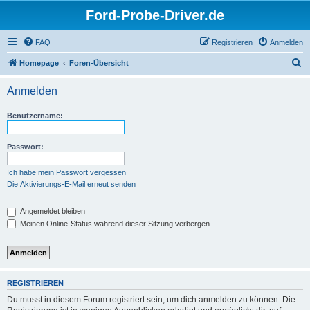
Ford-Probe-Driver.de
FAQ
Registrieren
Anmelden
S
Homepage
Foren-Übersicht
u
Anmelden
c
h
Benutzername:
e
Passwort:
Ich habe mein Passwort vergessen
Die Aktivierungs-E-Mail erneut senden
Angemeldet bleiben
Meinen Online-Status während dieser Sitzung verbergen
REGISTRIEREN
Du musst in diesem Forum registriert sein, um dich anmelden zu können. Die