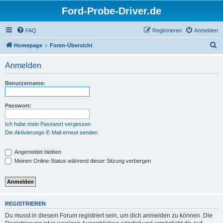
Ford-Probe-Driver.de
FAQ
Registrieren
Anmelden
S
Homepage
Foren-Übersicht
u
Anmelden
c
h
Benutzername:
e
Passwort:
Ich habe mein Passwort vergessen
Die Aktivierungs-E-Mail erneut senden
Angemeldet bleiben
Meinen Online-Status während dieser Sitzung verbergen
REGISTRIEREN
Du musst in diesem Forum registriert sein, um dich anmelden zu können. Die