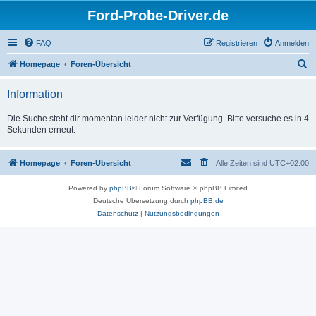
Ford-Probe-Driver.de
FAQ
Registrieren
Anmelden
S
Homepage
Foren-Übersicht
u
Information
c
h
Die Suche steht dir momentan leider nicht zur Verfügung. Bitte versuche es in 4
Sekunden erneut.
e
Homepage
Foren-Übersicht
Alle Zeiten sind
UTC+02:00
Powered by
phpBB
® Forum Software © phpBB Limited
Deutsche Übersetzung durch
phpBB.de
Datenschutz
|
Nutzungsbedingungen