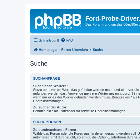
Ford-Probe-Driver
Das Forum rund um das 80er/90er
Schnellzugriff
FAQ
Homepage
Foren-Übersicht
Suche
Suche
SUCHANFRAGE
Suche nach Wörtern:
Setze ein
+
vor ein Wort, das gefunden werden muss und ein
-
vor ein 
gefunden werden darf. Verwende mehrere Wörter getrennt durch
|
inne
wenn nur eines der Wörter gefunden werden muss. Benutze ein * als Pla
Übereinstimmungen.
Zu suchender Autor:
Benutze ein * als Platzhalter für teilweise Übereinstimmungen.
SUCHOPTIONEN
Zu durchsuchende Foren:
Wähle das Forum oder die Foren aus, in denen gesucht werden soll. 
automatisch mit durchsucht, sofern du die Option „Unterforen durchsu