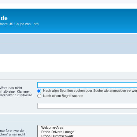
.de
 Jahre US-Coupe von Ford
Wort, das nicht
Nach allen Begriffen suchen oder Suche wie angegeben verwe
rhalb einer Klammer,
tzhalter für teilweise
Nach einem Begriff suchen
Unterforen werden
chen“ unten nicht