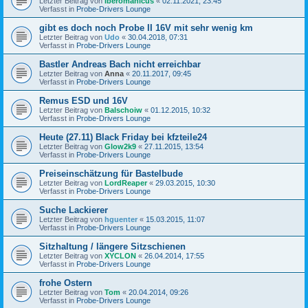
Letzter Beitrag von
Iberomanicus
«
02.11.2021, 23:45
Verfasst in
Probe-Drivers Lounge
gibt es doch noch Probe II 16V mit sehr wenig km
Letzter Beitrag von
Udo
«
30.04.2018, 07:31
Verfasst in
Probe-Drivers Lounge
Bastler Andreas Bach nicht erreichbar
Letzter Beitrag von
Anna
«
20.11.2017, 09:45
Verfasst in
Probe-Drivers Lounge
Remus ESD und 16V
Letzter Beitrag von
Balschoiw
«
01.12.2015, 10:32
Verfasst in
Probe-Drivers Lounge
Heute (27.11) Black Friday bei kfzteile24
Letzter Beitrag von
Glow2k9
«
27.11.2015, 13:54
Verfasst in
Probe-Drivers Lounge
Preiseinschätzung für Bastelbude
Letzter Beitrag von
LordReaper
«
29.03.2015, 10:30
Verfasst in
Probe-Drivers Lounge
Suche Lackierer
Letzter Beitrag von
hguenter
«
15.03.2015, 11:07
Verfasst in
Probe-Drivers Lounge
Sitzhaltung / längere Sitzschienen
Letzter Beitrag von
XYCLON
«
26.04.2014, 17:55
Verfasst in
Probe-Drivers Lounge
frohe Ostern
Letzter Beitrag von
Tom
«
20.04.2014, 09:26
Verfasst in
Probe-Drivers Lounge