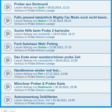
Prober aus Dortmund
Letzter Beitrag von
Spilli
«
09.03.2014, 12:13
Verfasst in
Probe-Drivers Lounge
Falls jemand tatsächlich Mighty Car Mods noch nicht kennt..
Letzter Beitrag von
Namxi
«
27.02.2014, 00:23
Verfasst in
Probe-Drivers Lounge
Suche Hilfe beim Probe 2 karlsruhe
Letzter Beitrag von
rendric91
«
19.07.2013, 16:17
Verfasst in
Probe-Drivers Lounge
Ford Autohaus Welz Peiting
Letzter Beitrag von
Stefan
«
12.06.2013, 17:10
Verfasst in
Probe-Drivers Lounge
Das Ende einer wunderschönen probe Zeit
Letzter Beitrag von
carstyle24v
«
08.04.2013, 21:59
Verfasst in
Probe-Drivers Lounge
Handbremse wieder mal fest...
Letzter Beitrag von
Piet
«
27.11.2012, 12:06
Verfasst in
Probe-Drivers Lounge
Münchner Prober & Prober Karte
Letzter Beitrag von
Radioactiv
«
30.10.2012, 23:36
Verfasst in
Probe-Drivers Lounge
Autoverwertung Seik/Herten
Letzter Beitrag von
dom_747
«
01.08.2012, 14:05
Verfasst in
Probe-Drivers Lounge