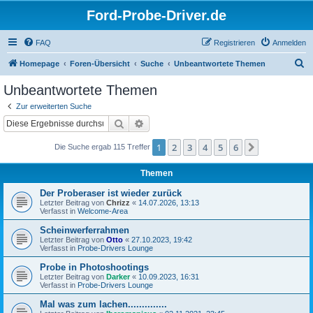
Ford-Probe-Driver.de
FAQ
Registrieren
Anmelden
S
Homepage
Foren-Übersicht
Suche
Unbeantwortete Themen
u
Unbeantwortete Themen
c
Zur erweiterten Suche
h
Suche
Erweiterte Suche
e
1
2
3
4
5
6
Nächste
Die Suche ergab 115 Treffer
Themen
Der Proberaser ist wieder zurück
Letzter Beitrag von
Chrizz
«
14.07.2026, 13:13
Verfasst in
Welcome-Area
Scheinwerferrahmen
Letzter Beitrag von
Otto
«
27.10.2023, 19:42
Verfasst in
Probe-Drivers Lounge
Probe in Photoshootings
Letzter Beitrag von
Darker
«
10.09.2023, 16:31
Verfasst in
Probe-Drivers Lounge
Mal was zum lachen..............