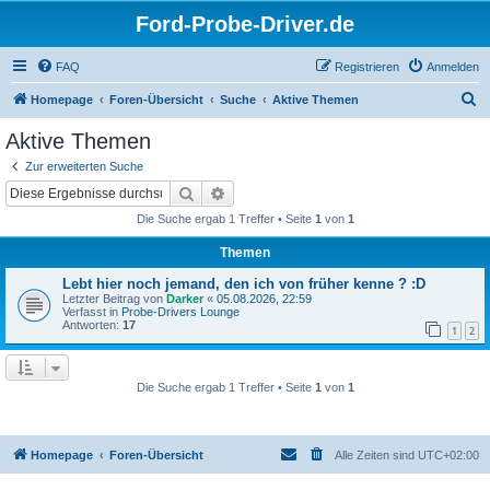
Ford-Probe-Driver.de
FAQ
Registrieren
Anmelden
S
Homepage
Foren-Übersicht
Suche
Aktive Themen
u
Aktive Themen
c
Zur erweiterten Suche
h
Suche
Erweiterte Suche
e
Die Suche ergab 1 Treffer • Seite
1
von
1
Themen
Lebt hier noch jemand, den ich von früher kenne ? :D
Letzter Beitrag von
Darker
«
05.08.2026, 22:59
Verfasst in
Probe-Drivers Lounge
Antworten:
17
1
2
Die Suche ergab 1 Treffer • Seite
1
von
1
Homepage
Foren-Übersicht
Alle Zeiten sind
UTC+02:00