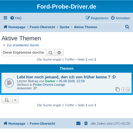
Ford-Probe-Driver.de
FAQ
Registrieren
Anmelden
S
Homepage
Foren-Übersicht
Suche
Aktive Themen
u
Aktive Themen
c
Zur erweiterten Suche
h
Suche
Erweiterte Suche
e
Die Suche ergab 1 Treffer • Seite
1
von
1
Themen
Lebt hier noch jemand, den ich von früher kenne ? :D
Letzter Beitrag von
Darker
«
05.08.2026, 22:59
Verfasst in
Probe-Drivers Lounge
Antworten:
17
1
2
Die Suche ergab 1 Treffer • Seite
1
von
1
Homepage
Foren-Übersicht
Alle Zeiten sind
UTC+02:00