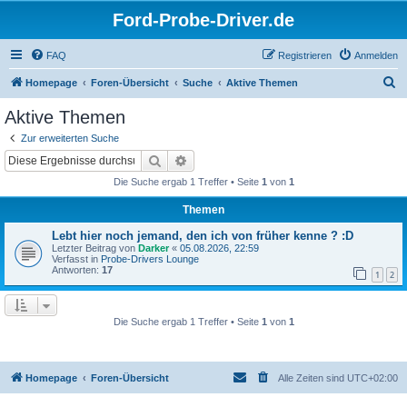
Ford-Probe-Driver.de
FAQ
Registrieren
Anmelden
S
Homepage
Foren-Übersicht
Suche
Aktive Themen
u
Aktive Themen
c
Zur erweiterten Suche
h
Suche
Erweiterte Suche
e
Die Suche ergab 1 Treffer • Seite
1
von
1
Themen
Lebt hier noch jemand, den ich von früher kenne ? :D
Letzter Beitrag von
Darker
«
05.08.2026, 22:59
Verfasst in
Probe-Drivers Lounge
Antworten:
17
1
2
Die Suche ergab 1 Treffer • Seite
1
von
1
Homepage
Foren-Übersicht
Alle Zeiten sind
UTC+02:00