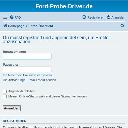
Ford-Probe-Driver.de
FAQ
Registrieren
Anmelden
S
Homepage
Foren-Übersicht
u
Du musst registriert und angemeldet sein, um Profile
c
anzuschauen.
h
Benutzername:
e
Passwort:
Ich habe mein Passwort vergessen
Die Aktivierungs-E-Mail erneut senden
Angemeldet bleiben
Meinen Online-Status während dieser Sitzung verbergen
REGISTRIEREN
Du musst in diesem Forum registriert sein, um dich anmelden zu können. Die