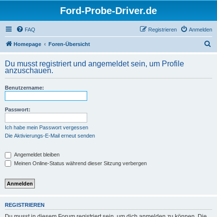
Ford-Probe-Driver.de
FAQ
Registrieren
Anmelden
S
Homepage
Foren-Übersicht
u
Du musst registriert und angemeldet sein, um Profile
c
anzuschauen.
h
Benutzername:
e
Passwort:
Ich habe mein Passwort vergessen
Die Aktivierungs-E-Mail erneut senden
Angemeldet bleiben
Meinen Online-Status während dieser Sitzung verbergen
REGISTRIEREN
Du musst in diesem Forum registriert sein, um dich anmelden zu können. Die