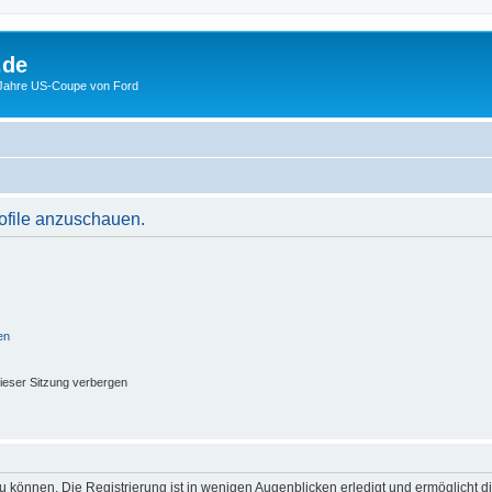
.de
 Jahre US-Coupe von Ford
rofile anzuschauen.
en
ieser Sitzung verbergen
 können. Die Registrierung ist in wenigen Augenblicken erledigt und ermöglicht di