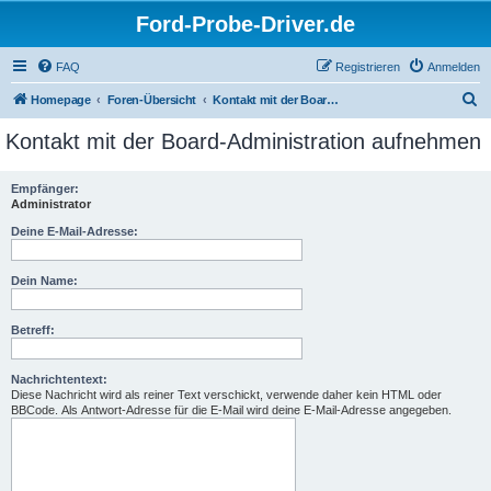
Ford-Probe-Driver.de
FAQ
Registrieren
Anmelden
S
Homepage
Foren-Übersicht
Kontakt mit der Board-Administration aufnehmen
u
Kontakt mit der Board-Administration aufnehmen
c
h
Empfänger:
Administrator
e
Deine E-Mail-Adresse:
Dein Name:
Betreff:
Nachrichtentext:
Diese Nachricht wird als reiner Text verschickt, verwende daher kein HTML oder
BBCode. Als Antwort-Adresse für die E-Mail wird deine E-Mail-Adresse angegeben.