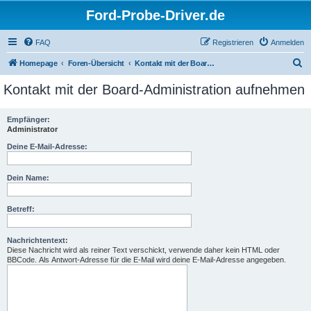
Ford-Probe-Driver.de
FAQ
Registrieren
Anmelden
S
Homepage
Foren-Übersicht
Kontakt mit der Board-Administration aufnehmen
u
Kontakt mit der Board-Administration aufnehmen
c
h
Empfänger:
Administrator
e
Deine E-Mail-Adresse:
Dein Name:
Betreff:
Nachrichtentext:
Diese Nachricht wird als reiner Text verschickt, verwende daher kein HTML oder
BBCode. Als Antwort-Adresse für die E-Mail wird deine E-Mail-Adresse angegeben.