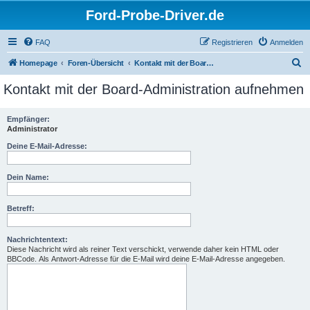
Ford-Probe-Driver.de
FAQ
Registrieren
Anmelden
S
Homepage
Foren-Übersicht
Kontakt mit der Board-Administration aufnehmen
u
Kontakt mit der Board-Administration aufnehmen
c
h
Empfänger:
Administrator
e
Deine E-Mail-Adresse:
Dein Name:
Betreff:
Nachrichtentext:
Diese Nachricht wird als reiner Text verschickt, verwende daher kein HTML oder
BBCode. Als Antwort-Adresse für die E-Mail wird deine E-Mail-Adresse angegeben.