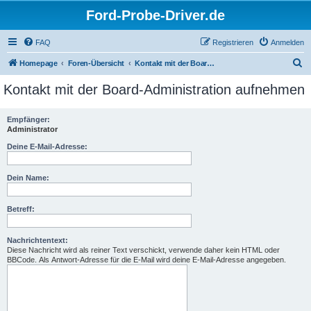
Ford-Probe-Driver.de
FAQ
Registrieren
Anmelden
S
Homepage
Foren-Übersicht
Kontakt mit der Board-Administration aufnehmen
u
Kontakt mit der Board-Administration aufnehmen
c
h
Empfänger:
Administrator
e
Deine E-Mail-Adresse:
Dein Name:
Betreff:
Nachrichtentext:
Diese Nachricht wird als reiner Text verschickt, verwende daher kein HTML oder
BBCode. Als Antwort-Adresse für die E-Mail wird deine E-Mail-Adresse angegeben.