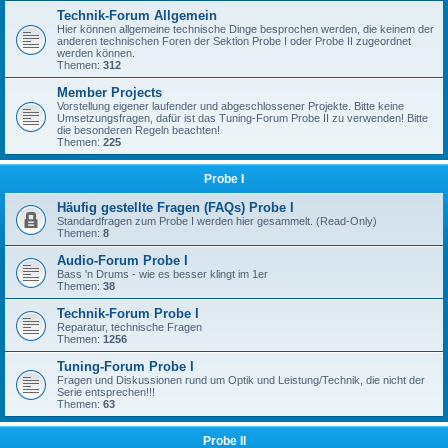
Technik-Forum Allgemein
Hier können allgemeine technische Dinge besprochen werden, die keinem der
anderen technischen Foren der Sektion Probe I oder Probe II zugeordnet
werden können.
Themen:
312
Member Projects
Vorstellung eigener laufender und abgeschlossener Projekte. Bitte keine
Umsetzungsfragen, dafür ist das Tuning-Forum Probe II zu verwenden! Bitte
die besonderen Regeln beachten!
Themen:
225
Probe I
Häufig gestellte Fragen (FAQs) Probe I
Standardfragen zum Probe I werden hier gesammelt. (Read-Only)
Themen:
8
Audio-Forum Probe I
Bass 'n Drums - wie es besser klingt im 1er
Themen:
38
Technik-Forum Probe I
Reparatur, technische Fragen
Themen:
1256
Tuning-Forum Probe I
Fragen und Diskussionen rund um Optik und Leistung/Technik, die nicht der
Serie entsprechen!!!
Themen:
63
Probe II