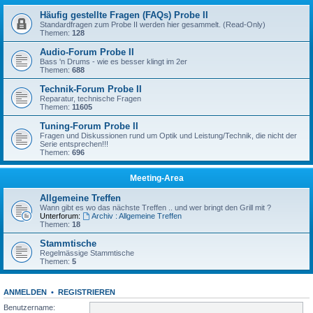
Häufig gestellte Fragen (FAQs) Probe II
Standardfragen zum Probe II werden hier gesammelt. (Read-Only)
Themen:
128
Audio-Forum Probe II
Bass 'n Drums - wie es besser klingt im 2er
Themen:
688
Technik-Forum Probe II
Reparatur, technische Fragen
Themen:
11605
Tuning-Forum Probe II
Fragen und Diskussionen rund um Optik und Leistung/Technik, die nicht der
Serie entsprechen!!!
Themen:
696
Meeting-Area
Allgemeine Treffen
Wann gibt es wo das nächste Treffen .. und wer bringt den Grill mit ?
Unterforum:
Archiv : Allgemeine Treffen
Themen:
18
Stammtische
Regelmässige Stammtische
Themen:
5
ANMELDEN
•
REGISTRIEREN
Benutzername: