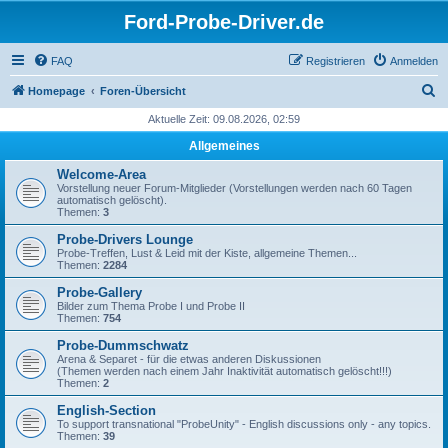
Ford-Probe-Driver.de
FAQ
Registrieren
Anmelden
S
Homepage
Foren-Übersicht
u
Aktuelle Zeit: 09.08.2026, 02:59
c
Allgemeines
h
Welcome-Area
e
Vorstellung neuer Forum-Mitglieder (Vorstellungen werden nach 60 Tagen
automatisch gelöscht).
Themen:
3
Probe-Drivers Lounge
Probe-Treffen, Lust & Leid mit der Kiste, allgemeine Themen...
Themen:
2284
Probe-Gallery
Bilder zum Thema Probe I und Probe II
Themen:
754
Probe-Dummschwatz
Arena & Separet - für die etwas anderen Diskussionen
(Themen werden nach einem Jahr Inaktivität automatisch gelöscht!!!)
Themen:
2
English-Section
To support transnational "ProbeUnity" - English discussions only - any topics.
Themen:
39