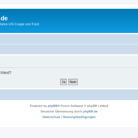
.de
 Jahre US-Coupe von Ford
chtest?
Powered by
phpBB
® Forum Software © phpBB Limited
Deutsche Übersetzung durch
phpBB.de
Datenschutz
|
Nutzungsbedingungen