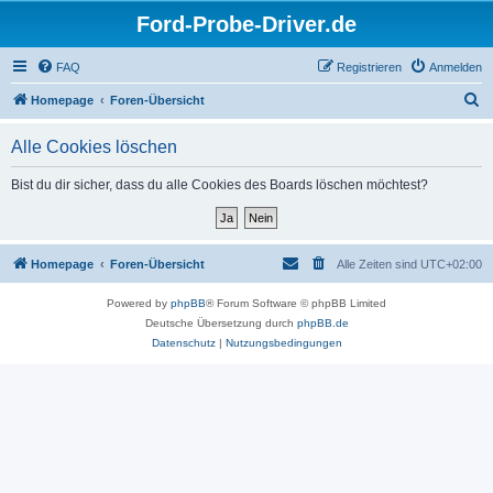
Ford-Probe-Driver.de
FAQ
Registrieren
Anmelden
S
Homepage
Foren-Übersicht
u
Alle Cookies löschen
c
h
Bist du dir sicher, dass du alle Cookies des Boards löschen möchtest?
e
Homepage
Foren-Übersicht
Alle Zeiten sind
UTC+02:00
Powered by
phpBB
® Forum Software © phpBB Limited
Deutsche Übersetzung durch
phpBB.de
Datenschutz
|
Nutzungsbedingungen