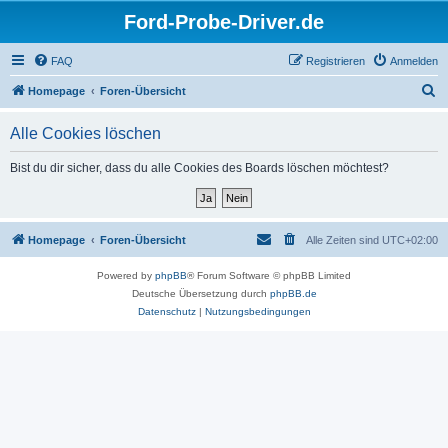
Ford-Probe-Driver.de
FAQ
Registrieren
Anmelden
S
Homepage
Foren-Übersicht
u
Alle Cookies löschen
c
h
Bist du dir sicher, dass du alle Cookies des Boards löschen möchtest?
e
Homepage
Foren-Übersicht
Alle Zeiten sind
UTC+02:00
Powered by
phpBB
® Forum Software © phpBB Limited
Deutsche Übersetzung durch
phpBB.de
Datenschutz
|
Nutzungsbedingungen