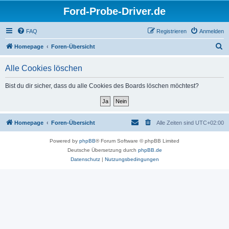
Ford-Probe-Driver.de
FAQ
Registrieren
Anmelden
S
Homepage
Foren-Übersicht
u
Alle Cookies löschen
c
h
Bist du dir sicher, dass du alle Cookies des Boards löschen möchtest?
e
Homepage
Foren-Übersicht
Alle Zeiten sind
UTC+02:00
Powered by
phpBB
® Forum Software © phpBB Limited
Deutsche Übersetzung durch
phpBB.de
Datenschutz
|
Nutzungsbedingungen