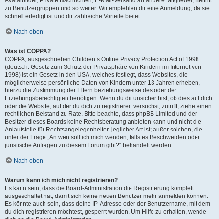
Avatarbilder, Private Nachrichten, E-Mail-Versand an andere Mitglieder, Beitritt
zu Benutzergruppen und so weiter. Wir empfehlen dir eine Anmeldung, da sie
schnell erledigt ist und dir zahlreiche Vorteile bietet.
Nach oben
Was ist COPPA?
COPPA, ausgeschrieben Children’s Online Privacy Protection Act of 1998
(deutsch: Gesetz zum Schutz der Privatsphäre von Kindern im Internet von
1998) ist ein Gesetz in den USA, welches festlegt, dass Websites, die
möglicherweise persönliche Daten von Kindern unter 13 Jahren erheben,
hierzu die Zustimmung der Eltern beziehungsweise des oder der
Erziehungsberechtigten benötigen. Wenn du dir unsicher bist, ob dies auf dich
oder die Website, auf der du dich zu registrieren versuchst, zutrifft, ziehe einen
rechtlichen Beistand zu Rate. Bitte beachte, dass phpBB Limited und der
Besitzer dieses Boards keine Rechtsberatung anbieten kann und nicht die
Anlaufstelle für Rechtsangelegenheiten jeglicher Art ist; außer solchen, die
unter der Frage „An wen soll ich mich wenden, falls es Beschwerden oder
juristische Anfragen zu diesem Forum gibt?“ behandelt werden.
Nach oben
Warum kann ich mich nicht registrieren?
Es kann sein, dass die Board-Administration die Registrierung komplett
ausgeschaltet hat, damit sich keine neuen Benutzer mehr anmelden können.
Es könnte auch sein, dass deine IP-Adresse oder der Benutzername, mit dem
du dich registrieren möchtest, gesperrt wurden. Um Hilfe zu erhalten, wende