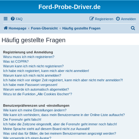
Ford-Probe-Driver.de
FAQ
Registrieren
Anmelden
S
Homepage
Foren-Übersicht
Häufig gestellte Fragen
u
Häufig gestellte Fragen
c
h
Registrierung und Anmeldung
Wozu muss ich mich registrieren?
e
Was ist COPPA?
Warum kann ich mich nicht registrieren?
Ich habe mich registriert, kann mich aber nicht anmelden!
Warum kann ich mich nicht anmelden?
Ich habe mich vor einiger Zeit registriert, kann mich aber nicht mehr anmelden?!
Ich habe mein Passwort vergessen!
Warum werde ich automatisch abgemeldet?
Wozu ist die Funktion „Alle Cookies löschen“?
Benutzerpräferenzen und -einstellungen
Wie kann ich meine Einstellungen ändern?
Wie kann ich verhindern, dass mein Benutzername in der Online-Liste auftaucht?
Die Forenuhr geht falsch!
Ich habe die Zeitzone eingestellt, aber die Forenuhr geht immer noch falsch!
Meine Sprache steht auf diesem Board nicht zur Auswahl!
Was sind das für Bilder, die bei meinem Benutzernamen angezeigt werden?
Wie verwende ich einen Avatar?