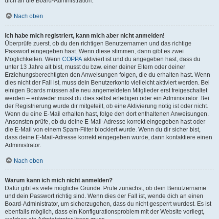
dich an die Board-Administration.
Nach oben
Ich habe mich registriert, kann mich aber nicht anmelden!
Überprüfe zuerst, ob du den richtigen Benutzernamen und das richtige
Passwort eingegeben hast. Wenn diese stimmen, dann gibt es zwei
Möglichkeiten. Wenn
COPPA
aktiviert ist und du angegeben hast, dass du
unter 13 Jahre alt bist, musst du bzw. einer deiner Eltern oder deiner
Erziehungsberechtigten den Anweisungen folgen, die du erhalten hast. Wenn
dies nicht der Fall ist, muss dein Benutzerkonto vielleicht aktiviert werden. Bei
einigen Boards müssen alle neu angemeldeten Mitglieder erst freigeschaltet
werden – entweder musst du dies selbst erledigen oder ein Administrator. Bei
der Registrierung wurde dir mitgeteilt, ob eine Aktivierung nötig ist oder nicht.
Wenn du eine E-Mail erhalten hast, folge den dort enthaltenen Anweisungen.
Ansonsten prüfe, ob du deine E-Mail-Adresse korrekt eingegeben hast oder
die E-Mail von einem Spam-Filter blockiert wurde. Wenn du dir sicher bist,
dass deine E-Mail-Adresse korrekt eingegeben wurde, dann kontaktiere einen
Administrator.
Nach oben
Warum kann ich mich nicht anmelden?
Dafür gibt es viele mögliche Gründe. Prüfe zunächst, ob dein Benutzername
und dein Passwort richtig sind. Wenn dies der Fall ist, wende dich an einen
Board-Administrator, um sicherzugehen, dass du nicht gesperrt wurdest. Es ist
ebenfalls möglich, dass ein Konfigurationsproblem mit der Website vorliegt,