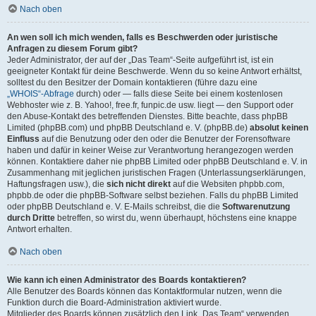
Nach oben
An wen soll ich mich wenden, falls es Beschwerden oder juristische
Anfragen zu diesem Forum gibt?
Jeder Administrator, der auf der „Das Team“-Seite aufgeführt ist, ist ein
geeigneter Kontakt für deine Beschwerde. Wenn du so keine Antwort erhältst,
solltest du den Besitzer der Domain kontaktieren (führe dazu eine
„WHOIS“-Abfrage
durch) oder — falls diese Seite bei einem kostenlosen
Webhoster wie z. B. Yahoo!, free.fr, funpic.de usw. liegt — den Support oder
den Abuse-Kontakt des betreffenden Dienstes. Bitte beachte, dass phpBB
Limited (phpBB.com) und phpBB Deutschland e. V. (phpBB.de)
absolut keinen
Einfluss
auf die Benutzung oder den oder die Benutzer der Forensoftware
haben und dafür in keiner Weise zur Verantwortung herangezogen werden
können. Kontaktiere daher nie phpBB Limited oder phpBB Deutschland e. V. in
Zusammenhang mit jeglichen juristischen Fragen (Unterlassungserklärungen,
Haftungsfragen usw.), die
sich nicht direkt
auf die Websiten phpbb.com,
phpbb.de oder die phpBB-Software selbst beziehen. Falls du phpBB Limited
oder phpBB Deutschland e. V. E-Mails schreibst, die die
Softwarenutzung
durch Dritte
betreffen, so wirst du, wenn überhaupt, höchstens eine knappe
Antwort erhalten.
Nach oben
Wie kann ich einen Administrator des Boards kontaktieren?
Alle Benutzer des Boards können das Kontaktformular nutzen, wenn die
Funktion durch die Board-Administration aktiviert wurde.
Mitglieder des Boards können zusätzlich den Link „Das Team“ verwenden.