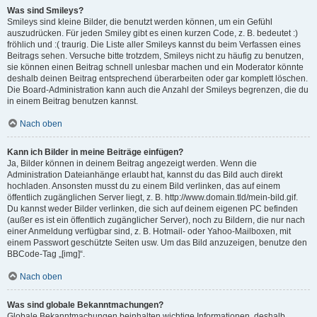
Was sind Smileys?
Smileys sind kleine Bilder, die benutzt werden können, um ein Gefühl
auszudrücken. Für jeden Smiley gibt es einen kurzen Code, z. B. bedeutet :)
fröhlich und :( traurig. Die Liste aller Smileys kannst du beim Verfassen eines
Beitrags sehen. Versuche bitte trotzdem, Smileys nicht zu häufig zu benutzen,
sie können einen Beitrag schnell unlesbar machen und ein Moderator könnte
deshalb deinen Beitrag entsprechend überarbeiten oder gar komplett löschen.
Die Board-Administration kann auch die Anzahl der Smileys begrenzen, die du
in einem Beitrag benutzen kannst.
Nach oben
Kann ich Bilder in meine Beiträge einfügen?
Ja, Bilder können in deinem Beitrag angezeigt werden. Wenn die
Administration Dateianhänge erlaubt hat, kannst du das Bild auch direkt
hochladen. Ansonsten musst du zu einem Bild verlinken, das auf einem
öffentlich zugänglichen Server liegt, z. B. http://www.domain.tld/mein-bild.gif.
Du kannst weder Bilder verlinken, die sich auf deinem eigenen PC befinden
(außer es ist ein öffentlich zugänglicher Server), noch zu Bildern, die nur nach
einer Anmeldung verfügbar sind, z. B. Hotmail- oder Yahoo-Mailboxen, mit
einem Passwort geschützte Seiten usw. Um das Bild anzuzeigen, benutze den
BBCode-Tag „[img]“.
Nach oben
Was sind globale Bekanntmachungen?
Globale Bekanntmachungen beinhalten wichtige Informationen, deshalb