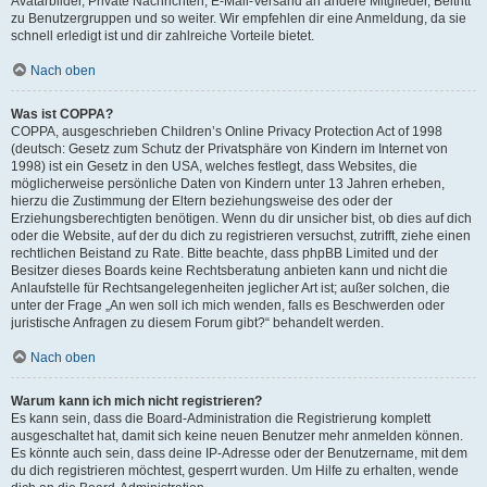
Avatarbilder, Private Nachrichten, E-Mail-Versand an andere Mitglieder, Beitritt
zu Benutzergruppen und so weiter. Wir empfehlen dir eine Anmeldung, da sie
schnell erledigt ist und dir zahlreiche Vorteile bietet.
Nach oben
Was ist COPPA?
COPPA, ausgeschrieben Children’s Online Privacy Protection Act of 1998
(deutsch: Gesetz zum Schutz der Privatsphäre von Kindern im Internet von
1998) ist ein Gesetz in den USA, welches festlegt, dass Websites, die
möglicherweise persönliche Daten von Kindern unter 13 Jahren erheben,
hierzu die Zustimmung der Eltern beziehungsweise des oder der
Erziehungsberechtigten benötigen. Wenn du dir unsicher bist, ob dies auf dich
oder die Website, auf der du dich zu registrieren versuchst, zutrifft, ziehe einen
rechtlichen Beistand zu Rate. Bitte beachte, dass phpBB Limited und der
Besitzer dieses Boards keine Rechtsberatung anbieten kann und nicht die
Anlaufstelle für Rechtsangelegenheiten jeglicher Art ist; außer solchen, die
unter der Frage „An wen soll ich mich wenden, falls es Beschwerden oder
juristische Anfragen zu diesem Forum gibt?“ behandelt werden.
Nach oben
Warum kann ich mich nicht registrieren?
Es kann sein, dass die Board-Administration die Registrierung komplett
ausgeschaltet hat, damit sich keine neuen Benutzer mehr anmelden können.
Es könnte auch sein, dass deine IP-Adresse oder der Benutzername, mit dem
du dich registrieren möchtest, gesperrt wurden. Um Hilfe zu erhalten, wende