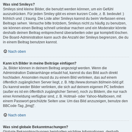
Was sind Smileys?
Smileys sind kleine Bilder, die benutzt werden können, um ein Gefühl
auszudrücken. Für jeden Smiley gibt es einen kurzen Code, z. B. bedeutet :)
fröhlich und :( traurig. Die Liste aller Smileys kannst du beim Verfassen eines
Beitrags sehen. Versuche bitte trotzdem, Smileys nicht zu häufig zu benutzen,
sie können einen Beitrag schnell unlesbar machen und ein Moderator könnte
deshalb deinen Beitrag entsprechend überarbeiten oder gar komplett löschen.
Die Board-Administration kann auch die Anzahl der Smileys begrenzen, die du
in einem Beitrag benutzen kannst.
Nach oben
Kann ich Bilder in meine Beiträge einfügen?
Ja, Bilder können in deinem Beitrag angezeigt werden. Wenn die
Administration Dateianhänge erlaubt hat, kannst du das Bild auch direkt
hochladen. Ansonsten musst du zu einem Bild verlinken, das auf einem
öffentlich zugänglichen Server liegt, z. B. http://www.domain.tld/mein-bild.gif.
Du kannst weder Bilder verlinken, die sich auf deinem eigenen PC befinden
(außer es ist ein öffentlich zugänglicher Server), noch zu Bildern, die nur nach
einer Anmeldung verfügbar sind, z. B. Hotmail- oder Yahoo-Mailboxen, mit
einem Passwort geschützte Seiten usw. Um das Bild anzuzeigen, benutze den
BBCode-Tag „[img]“.
Nach oben
Was sind globale Bekanntmachungen?
Globale Bekanntmachungen beinhalten wichtige Informationen, deshalb