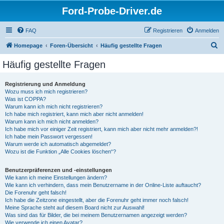
Ford-Probe-Driver.de
FAQ
Registrieren
Anmelden
S
Homepage
Foren-Übersicht
Häufig gestellte Fragen
u
Häufig gestellte Fragen
c
h
Registrierung und Anmeldung
Wozu muss ich mich registrieren?
e
Was ist COPPA?
Warum kann ich mich nicht registrieren?
Ich habe mich registriert, kann mich aber nicht anmelden!
Warum kann ich mich nicht anmelden?
Ich habe mich vor einiger Zeit registriert, kann mich aber nicht mehr anmelden?!
Ich habe mein Passwort vergessen!
Warum werde ich automatisch abgemeldet?
Wozu ist die Funktion „Alle Cookies löschen“?
Benutzerpräferenzen und -einstellungen
Wie kann ich meine Einstellungen ändern?
Wie kann ich verhindern, dass mein Benutzername in der Online-Liste auftaucht?
Die Forenuhr geht falsch!
Ich habe die Zeitzone eingestellt, aber die Forenuhr geht immer noch falsch!
Meine Sprache steht auf diesem Board nicht zur Auswahl!
Was sind das für Bilder, die bei meinem Benutzernamen angezeigt werden?
Wie verwende ich einen Avatar?