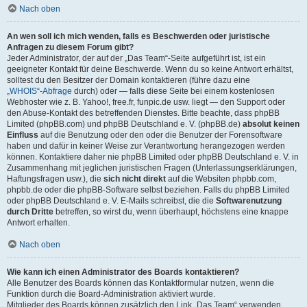
Nach oben
An wen soll ich mich wenden, falls es Beschwerden oder juristische
Anfragen zu diesem Forum gibt?
Jeder Administrator, der auf der „Das Team“-Seite aufgeführt ist, ist ein
geeigneter Kontakt für deine Beschwerde. Wenn du so keine Antwort erhältst,
solltest du den Besitzer der Domain kontaktieren (führe dazu eine
„WHOIS“-Abfrage
durch) oder — falls diese Seite bei einem kostenlosen
Webhoster wie z. B. Yahoo!, free.fr, funpic.de usw. liegt — den Support oder
den Abuse-Kontakt des betreffenden Dienstes. Bitte beachte, dass phpBB
Limited (phpBB.com) und phpBB Deutschland e. V. (phpBB.de)
absolut keinen
Einfluss
auf die Benutzung oder den oder die Benutzer der Forensoftware
haben und dafür in keiner Weise zur Verantwortung herangezogen werden
können. Kontaktiere daher nie phpBB Limited oder phpBB Deutschland e. V. in
Zusammenhang mit jeglichen juristischen Fragen (Unterlassungserklärungen,
Haftungsfragen usw.), die
sich nicht direkt
auf die Websiten phpbb.com,
phpbb.de oder die phpBB-Software selbst beziehen. Falls du phpBB Limited
oder phpBB Deutschland e. V. E-Mails schreibst, die die
Softwarenutzung
durch Dritte
betreffen, so wirst du, wenn überhaupt, höchstens eine knappe
Antwort erhalten.
Nach oben
Wie kann ich einen Administrator des Boards kontaktieren?
Alle Benutzer des Boards können das Kontaktformular nutzen, wenn die
Funktion durch die Board-Administration aktiviert wurde.
Mitglieder des Boards können zusätzlich den Link „Das Team“ verwenden.