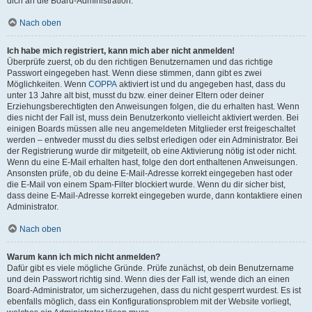
dich an die Board-Administration.
Nach oben
Ich habe mich registriert, kann mich aber nicht anmelden!
Überprüfe zuerst, ob du den richtigen Benutzernamen und das richtige
Passwort eingegeben hast. Wenn diese stimmen, dann gibt es zwei
Möglichkeiten. Wenn
COPPA
aktiviert ist und du angegeben hast, dass du
unter 13 Jahre alt bist, musst du bzw. einer deiner Eltern oder deiner
Erziehungsberechtigten den Anweisungen folgen, die du erhalten hast. Wenn
dies nicht der Fall ist, muss dein Benutzerkonto vielleicht aktiviert werden. Bei
einigen Boards müssen alle neu angemeldeten Mitglieder erst freigeschaltet
werden – entweder musst du dies selbst erledigen oder ein Administrator. Bei
der Registrierung wurde dir mitgeteilt, ob eine Aktivierung nötig ist oder nicht.
Wenn du eine E-Mail erhalten hast, folge den dort enthaltenen Anweisungen.
Ansonsten prüfe, ob du deine E-Mail-Adresse korrekt eingegeben hast oder
die E-Mail von einem Spam-Filter blockiert wurde. Wenn du dir sicher bist,
dass deine E-Mail-Adresse korrekt eingegeben wurde, dann kontaktiere einen
Administrator.
Nach oben
Warum kann ich mich nicht anmelden?
Dafür gibt es viele mögliche Gründe. Prüfe zunächst, ob dein Benutzername
und dein Passwort richtig sind. Wenn dies der Fall ist, wende dich an einen
Board-Administrator, um sicherzugehen, dass du nicht gesperrt wurdest. Es ist
ebenfalls möglich, dass ein Konfigurationsproblem mit der Website vorliegt,