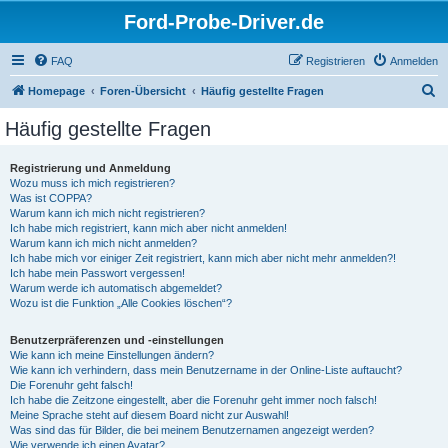
Ford-Probe-Driver.de
FAQ
Registrieren
Anmelden
S
Homepage
Foren-Übersicht
Häufig gestellte Fragen
u
Häufig gestellte Fragen
c
h
Registrierung und Anmeldung
Wozu muss ich mich registrieren?
e
Was ist COPPA?
Warum kann ich mich nicht registrieren?
Ich habe mich registriert, kann mich aber nicht anmelden!
Warum kann ich mich nicht anmelden?
Ich habe mich vor einiger Zeit registriert, kann mich aber nicht mehr anmelden?!
Ich habe mein Passwort vergessen!
Warum werde ich automatisch abgemeldet?
Wozu ist die Funktion „Alle Cookies löschen“?
Benutzerpräferenzen und -einstellungen
Wie kann ich meine Einstellungen ändern?
Wie kann ich verhindern, dass mein Benutzername in der Online-Liste auftaucht?
Die Forenuhr geht falsch!
Ich habe die Zeitzone eingestellt, aber die Forenuhr geht immer noch falsch!
Meine Sprache steht auf diesem Board nicht zur Auswahl!
Was sind das für Bilder, die bei meinem Benutzernamen angezeigt werden?
Wie verwende ich einen Avatar?