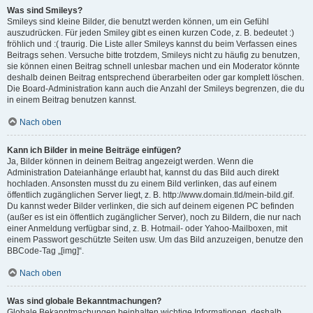
Was sind Smileys?
Smileys sind kleine Bilder, die benutzt werden können, um ein Gefühl
auszudrücken. Für jeden Smiley gibt es einen kurzen Code, z. B. bedeutet :)
fröhlich und :( traurig. Die Liste aller Smileys kannst du beim Verfassen eines
Beitrags sehen. Versuche bitte trotzdem, Smileys nicht zu häufig zu benutzen,
sie können einen Beitrag schnell unlesbar machen und ein Moderator könnte
deshalb deinen Beitrag entsprechend überarbeiten oder gar komplett löschen.
Die Board-Administration kann auch die Anzahl der Smileys begrenzen, die du
in einem Beitrag benutzen kannst.
Nach oben
Kann ich Bilder in meine Beiträge einfügen?
Ja, Bilder können in deinem Beitrag angezeigt werden. Wenn die
Administration Dateianhänge erlaubt hat, kannst du das Bild auch direkt
hochladen. Ansonsten musst du zu einem Bild verlinken, das auf einem
öffentlich zugänglichen Server liegt, z. B. http://www.domain.tld/mein-bild.gif.
Du kannst weder Bilder verlinken, die sich auf deinem eigenen PC befinden
(außer es ist ein öffentlich zugänglicher Server), noch zu Bildern, die nur nach
einer Anmeldung verfügbar sind, z. B. Hotmail- oder Yahoo-Mailboxen, mit
einem Passwort geschützte Seiten usw. Um das Bild anzuzeigen, benutze den
BBCode-Tag „[img]“.
Nach oben
Was sind globale Bekanntmachungen?
Globale Bekanntmachungen beinhalten wichtige Informationen, deshalb