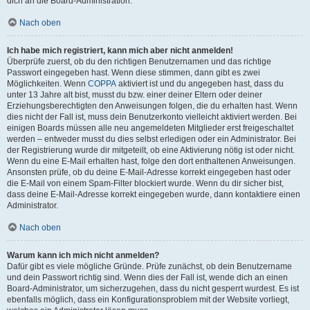
dich an die Board-Administration.
Nach oben
Ich habe mich registriert, kann mich aber nicht anmelden!
Überprüfe zuerst, ob du den richtigen Benutzernamen und das richtige
Passwort eingegeben hast. Wenn diese stimmen, dann gibt es zwei
Möglichkeiten. Wenn
COPPA
aktiviert ist und du angegeben hast, dass du
unter 13 Jahre alt bist, musst du bzw. einer deiner Eltern oder deiner
Erziehungsberechtigten den Anweisungen folgen, die du erhalten hast. Wenn
dies nicht der Fall ist, muss dein Benutzerkonto vielleicht aktiviert werden. Bei
einigen Boards müssen alle neu angemeldeten Mitglieder erst freigeschaltet
werden – entweder musst du dies selbst erledigen oder ein Administrator. Bei
der Registrierung wurde dir mitgeteilt, ob eine Aktivierung nötig ist oder nicht.
Wenn du eine E-Mail erhalten hast, folge den dort enthaltenen Anweisungen.
Ansonsten prüfe, ob du deine E-Mail-Adresse korrekt eingegeben hast oder
die E-Mail von einem Spam-Filter blockiert wurde. Wenn du dir sicher bist,
dass deine E-Mail-Adresse korrekt eingegeben wurde, dann kontaktiere einen
Administrator.
Nach oben
Warum kann ich mich nicht anmelden?
Dafür gibt es viele mögliche Gründe. Prüfe zunächst, ob dein Benutzername
und dein Passwort richtig sind. Wenn dies der Fall ist, wende dich an einen
Board-Administrator, um sicherzugehen, dass du nicht gesperrt wurdest. Es ist
ebenfalls möglich, dass ein Konfigurationsproblem mit der Website vorliegt,