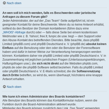
Nach oben
An wen soll ich mich wenden, falls es Beschwerden oder juristische
Anfragen zu diesem Forum gibt?
Jeder Administrator, der auf der „Das Team“-Seite aufgeführt ist, ist ein
geeigneter Kontakt für deine Beschwerde. Wenn du so keine Antwort erhältst,
solltest du den Besitzer der Domain kontaktieren (führe dazu eine
„WHOIS“-Abfrage
durch) oder — falls diese Seite bei einem kostenlosen
Webhoster wie z. B. Yahoo!, free.fr, funpic.de usw. liegt — den Support oder
den Abuse-Kontakt des betreffenden Dienstes. Bitte beachte, dass phpBB
Limited (phpBB.com) und phpBB Deutschland e. V. (phpBB.de)
absolut keinen
Einfluss
auf die Benutzung oder den oder die Benutzer der Forensoftware
haben und dafür in keiner Weise zur Verantwortung herangezogen werden
können. Kontaktiere daher nie phpBB Limited oder phpBB Deutschland e. V. in
Zusammenhang mit jeglichen juristischen Fragen (Unterlassungserklärungen,
Haftungsfragen usw.), die
sich nicht direkt
auf die Websiten phpbb.com,
phpbb.de oder die phpBB-Software selbst beziehen. Falls du phpBB Limited
oder phpBB Deutschland e. V. E-Mails schreibst, die die
Softwarenutzung
durch Dritte
betreffen, so wirst du, wenn überhaupt, höchstens eine knappe
Antwort erhalten.
Nach oben
Wie kann ich einen Administrator des Boards kontaktieren?
Alle Benutzer des Boards können das Kontaktformular nutzen, wenn die
Funktion durch die Board-Administration aktiviert wurde.
Mitglieder des Boards können zusätzlich den Link „Das Team“ verwenden.