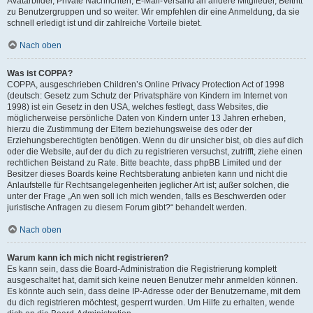
Avatarbilder, Private Nachrichten, E-Mail-Versand an andere Mitglieder, Beitritt
zu Benutzergruppen und so weiter. Wir empfehlen dir eine Anmeldung, da sie
schnell erledigt ist und dir zahlreiche Vorteile bietet.
Nach oben
Was ist COPPA?
COPPA, ausgeschrieben Children’s Online Privacy Protection Act of 1998
(deutsch: Gesetz zum Schutz der Privatsphäre von Kindern im Internet von
1998) ist ein Gesetz in den USA, welches festlegt, dass Websites, die
möglicherweise persönliche Daten von Kindern unter 13 Jahren erheben,
hierzu die Zustimmung der Eltern beziehungsweise des oder der
Erziehungsberechtigten benötigen. Wenn du dir unsicher bist, ob dies auf dich
oder die Website, auf der du dich zu registrieren versuchst, zutrifft, ziehe einen
rechtlichen Beistand zu Rate. Bitte beachte, dass phpBB Limited und der
Besitzer dieses Boards keine Rechtsberatung anbieten kann und nicht die
Anlaufstelle für Rechtsangelegenheiten jeglicher Art ist; außer solchen, die
unter der Frage „An wen soll ich mich wenden, falls es Beschwerden oder
juristische Anfragen zu diesem Forum gibt?“ behandelt werden.
Nach oben
Warum kann ich mich nicht registrieren?
Es kann sein, dass die Board-Administration die Registrierung komplett
ausgeschaltet hat, damit sich keine neuen Benutzer mehr anmelden können.
Es könnte auch sein, dass deine IP-Adresse oder der Benutzername, mit dem
du dich registrieren möchtest, gesperrt wurden. Um Hilfe zu erhalten, wende